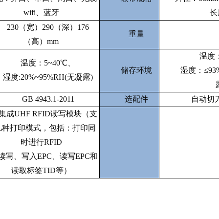
wifi、蓝牙
长
230（宽）290（深）176
重量
（高）mm
温度
温度：
5~40℃、
储存环境
湿度：
≤9
湿度
:20%~95%RH(无凝露)
GB 4943.1-2011
选配件
自动切
集成
UHF RFID读写模块（支
几种打印模式，包括：打印同
时进行RFID
读写、写入
EPC、读写EPC和
读取标签TID等）