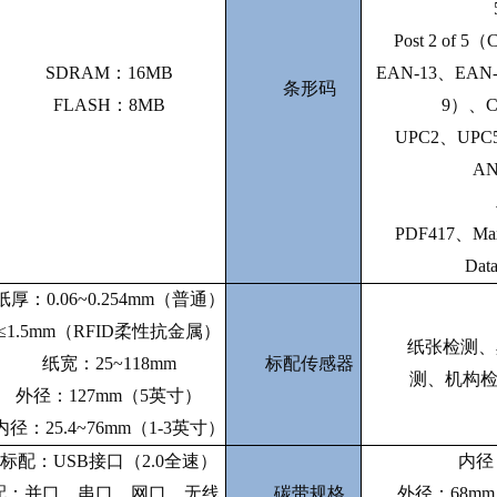
Post 2 of 5
SDRAM：16MB
EAN-13、EAN-
条形码
FLASH：8MB
9）、Co
UPC2、UPC5
AN
PDF417、Ma
Data
纸厚：
0.06~0.254mm（普通）
≤1.5mm（RFID柔性抗金属）
纸张检测、
纸宽：
25~118mm
标配传感器
测、机构
外径：
127mm（5英寸）
内径：
25.4~76mm（1-3英寸）
标配：
USB接口（2.0全速）
内径
配：并口、串口、网口、无线
碳带规格
外径：
68m