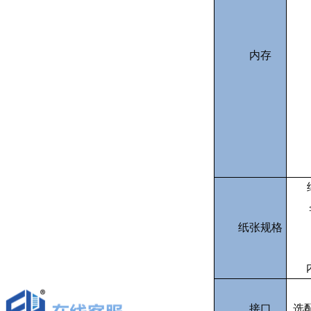
内存
纸张规格
接口
选