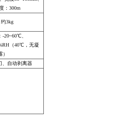
度：
300m
约
3kg
：
-20~60℃、
3%RH（40℃，无凝
露）
刀、自动剥离器