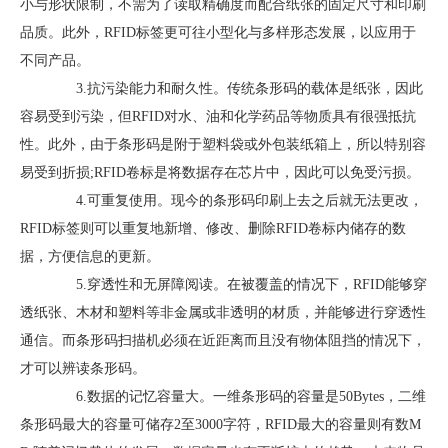
小与形状限制，不需为了读取精确度而配合纸张的固定尺寸和印刷
品质。此外，RFID标签更可往小型化与多样形态发展，以应用于
不同产品。
3.抗污染能力和耐久性。传统条形码的载体是纸张，因此
容易受到污染，但RFID对水、油和化学药品等物质具有很强抵抗
性。此外，由于条形码是附于塑料袋或外包装纸箱上，所以特别容
易受到折损;RFID卷标是将数据存在芯片中，因此可以免受污损。
4.可重复使用。现今的条形码印刷上去之后就无法更改，
RFID标签则可以重复地新增、修改、删除RFID卷标内储存的数
据，方便信息的更新。
5.穿透性和无屏障阅读。在被覆盖的情况下，RFID能够穿
透纸张、木材和塑料等非金属或非透明的材质，并能够进行穿透性
通信。而条形码扫描机必须在近距离而且没有物体阻挡的情况下，
才可以辨读条形码。
6.数据的记忆容量大。一维条形码的容量是50Bytes，二维
条形码最大的容量可储存2至3000字符，RFID最大的容量则有数M