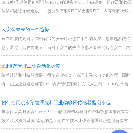
RFID电子标签是射频识别(RFID)的通俗叫法，它由标签、解读器和数据
传输和处理系统组成。一般分为有源RFID和无源RFID，内存带有天线
的芯片，芯片中存储有能够…
云安全未来的三个趋势
云在发展的同时，围绕着它的安全环境也在不断的发展。越来越多的信
息，通过云端在传递着。而对于安全的关注点也从原来的端点安全，转
移到了交付的应用程序、数据和用户体验上。…
rfid资产管理工业自动化标签
随着经济和科技的发展，很多企业在资产管理上寻求自动化管理，因此
有一些企业就通过部署RFID资产管理系统的方式来进行，RFID资产管
理系统在实施过程中会使用到工业自动…
如何使用洪水预警系统和工业物联网传感器监测水位
当水位太高时会发生什么? 工业物联网传感器能否帮助智慧城市建立有
效的洪水预警系统?幸运的是，现在的技术让快速部署环境监测解决方
案变得更加容易。在本文中，我们将关注物…