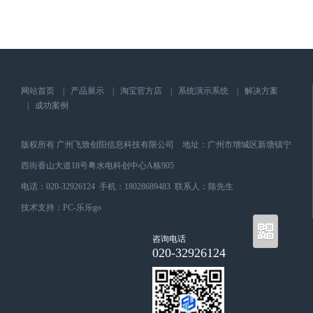
网站首页
|
产品展示
|
淘宝官方店
|
系统演示系统
|
解决方案
|
成功案例
版权所有
广州飞致创阳信息科技有限公司
地址：
广州市增城区新塘镇宁
西街香山大道18号粤水电科创中心A栋905
电话：
020-32926124
手机：18028689483 联系人：陈先生
技术支持：
PC-乐乐go
咨询电话
020-32926124